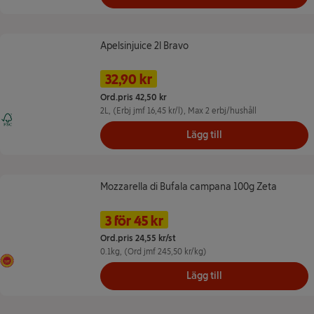
Apelsinjuice 2l Bravo
Apelsinjuice 2l Bravo
Namn på erbjudande: 32,90 kr/st -- Ma
Pris
Tidigare pris
32,90 kr
Ord.pris 42,50 kr
2L
, (Erbj jmf 16,45 kr/l)
, Max 2 erbj/hushåll
FSC Mix - Bidrar till ansvarsfullt skogsbruk
Lägg till
Mozzarella di Bufala campana 100g Zeta
Mozzarella di Bufala campana 100g Zeta
Namn på erbjudande: 3 för 45 kr, ,
Pris
3 för 45 kr
Ord.pris 24,55 kr/st
0.1kg
, (Ord jmf 245,50 kr/kg)
Skyddad ursprungsbeteckning
Lägg till