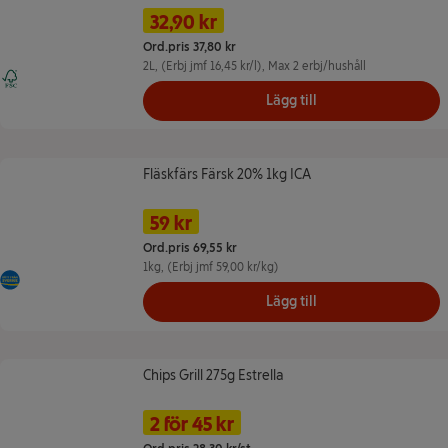
Namn på erbjudande: 32,90 kr/st -- Ma
Pris
Tidigare pris
32,90 kr
Ord.pris 37,80 kr
2L
, (Erbj jmf 16,45 kr/l)
, Max 2 erbj/hushåll
FSC Mix - Bidrar till ansvarsfullt skogsbruk
Lägg till
Fläskfärs Färsk 20% 1kg ICA
Fläskfärs Färsk 20% 1kg ICA
Namn på erbjudande: 59 kr/st, , klicka f
Pris
Tidigare pris
59 kr
Ord.pris 69,55 kr
1kg
, (Erbj jmf 59,00 kr/kg)
Kött från Sverige
Lägg till
Chips Grill 275g Estrella
Chips Grill 275g Estrella
Namn på erbjudande: 2 för 45 kr, ,
Pris
2 för 45 kr