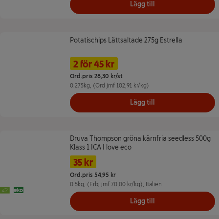
Lägg till
Potatischips Lättsaltade 275g Estrella
Potatischips Lättsaltade 275g Estrella
Namn på erbjudande: 2 för 45 kr, ,
Pris
2 för 45 kr
Ord.pris 28,30 kr/st
0.275kg
, (Ord jmf 102,91 kr/kg)
Lägg till
Druva Thompson gröna kärnfria seedless 500g Klass 1 ICA I love eco
Druva Thompson gröna kärnfria seedless 500g
Klass 1 ICA I love eco
Namn på erbjudande: 35 kr/st, , klicka fö
Pris
Tidigare pris
35 kr
Ord.pris 54,95 kr
0.5kg
, (Erbj jmf 70,00 kr/kg)
, Italien
EU Ekologiskt
Ekologiskt
Lägg till