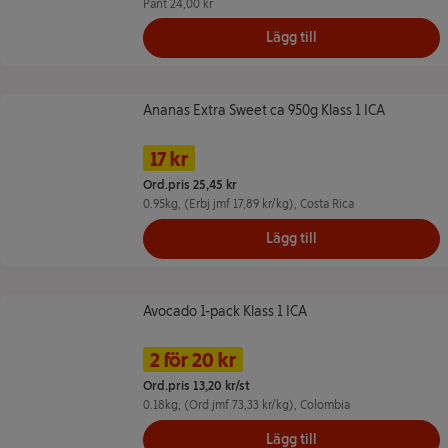
Pant 24,00 kr
Lägg till
Ananas Extra Sweet ca 950g Klass 1 ICA
Ananas Extra Sweet ca 950g Klass 1 ICA
Namn på erbjudande: 17 kr/st, , klicka fö
Pris
Tidigare pris
17 kr
Ord.pris 25,45 kr
0.95kg
, (Erbj jmf 17,89 kr/kg)
, Costa Rica
Lägg till
Avocado 1-pack Klass 1 ICA
Avocado 1-pack Klass 1 ICA
Namn på erbjudande: 2 för 20 kr, 
Pris
2 för 20 kr
Ord.pris 13,20 kr/st
0.18kg
, (Ord jmf 73,33 kr/kg)
, Colombia
Lägg till