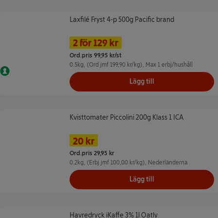
Laxfilé Fryst 4-p 500g Pacific brand
Laxfilé Fryst 4-p 500g Pacific brand
Namn på erbjudande: 2 för 129 kr
Pris
2 för 129 kr
Ord.pris 99,95 kr/st
0.5kg
, (Ord jmf 199,90 kr/kg)
, Max 1 erbj/hushåll
Nyckelhålet
Lägg till
Kvisttomater Piccolini 200g Klass 1 ICA
Kvisttomater Piccolini 200g Klass 1 ICA
Namn på erbjudande: 20 kr/st, , klicka f
Pris
Tidigare pris
20 kr
Ord.pris 29,95 kr
0.2kg
, (Erbj jmf 100,00 kr/kg)
, Nederländerna
Lägg till
Havredryck iKaffe 3% 1l Oatly
Havredryck iKaffe 3% 1l Oatly