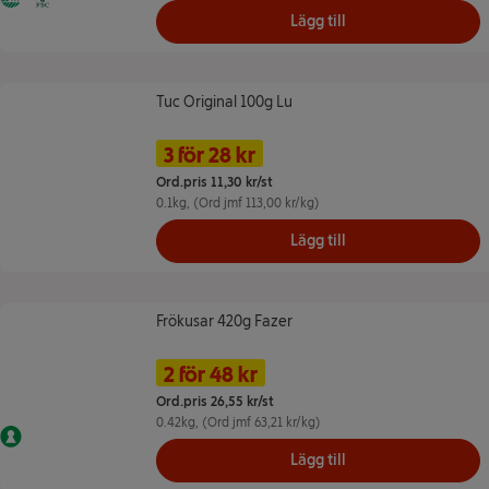
Svanen
FSC Mix - Bidrar till ansvarsfullt skogsbruk
Lägg till
Tuc Original 100g Lu
Tuc Original 100g Lu
Namn på erbjudande: 3 för 28 kr, ,
Pris
3 för 28 kr
Ord.pris 11,30 kr/st
0.1kg
, (Ord jmf 113,00 kr/kg)
Lägg till
Frökusar 420g Fazer
Frökusar 420g Fazer
Namn på erbjudande: 2 för 48 kr, 
Pris
2 för 48 kr
Ord.pris 26,55 kr/st
0.42kg
, (Ord jmf 63,21 kr/kg)
Nyckelhålet
Lägg till