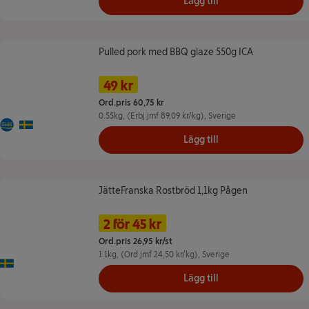
Lägg till
Pulled pork med BBQ glaze 550g ICA
Pulled pork med BBQ glaze 550g ICA
Namn på erbjudande: 49 kr/st, , klicka f
Pris
Tidigare pris
49 kr
Ord.pris 60,75 kr
0.55kg
, (Erbj jmf 89,09 kr/kg)
, Sverige
Kött från Sverige
Ursprungsland Sverige
Lägg till
JätteFranska Rostbröd 1,1kg Pågen
JätteFranska Rostbröd 1,1kg Pågen
Namn på erbjudande: 2 för 45 kr, ,
Pris
2 för 45 kr
Ord.pris 26,95 kr/st
1.1kg
, (Ord jmf 24,50 kr/kg)
, Sverige
Ursprungsland Sverige
Lägg till