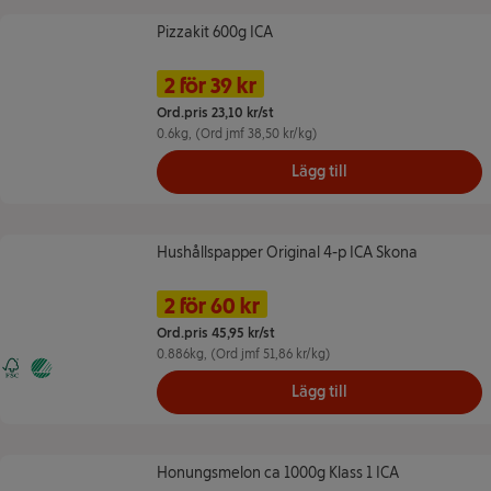
Pizzakit 600g ICA
Pizzakit 600g ICA
Namn på erbjudande: 2 för 39 kr, ,
Pris
2 för 39 kr
Ord.pris 23,10 kr/st
0.6kg
, (Ord jmf 38,50 kr/kg)
Lägg till
Hushållspapper Original 4-p ICA Skona
Hushållspapper Original 4-p ICA Skona
Namn på erbjudande: 2 för 60 kr, 
Pris
2 för 60 kr
Ord.pris 45,95 kr/st
0.886kg
, (Ord jmf 51,86 kr/kg)
FSC RECYCLED - Papper tillverkat av återvunnet material
Svanen
Lägg till
Honungsmelon ca 1000g Klass 1 ICA
Honungsmelon ca 1000g Klass 1 ICA