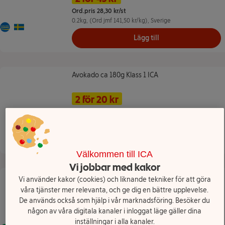
Ord.pris 28,30 kr/st
0.2kg
, (Ord jmf 141,50 kr/kg)
, Sverige
Mjölk från Sverige
Ursprungsland Sverige
Lägg till
Avokado ca 180g Klass 1 ICA
Avokado ca 180g Klass 1 ICA
Namn på erbjudande: 2 för 20 kr, 
Pris
2 för 20 kr
Ord.pris 13,25 kr/st
0.18kg
, (Ord jmf 73,61 kr/kg)
, Peru
Lägg till
Välkommen till ICA
Vi jobbar med kakor
Mango Fryst 250g ICA
Mango Fryst 250g ICA
Vi använder kakor (cookies) och liknande tekniker för att göra
våra tjänster mer relevanta, och ge dig en bättre upplevelse.
Namn på erbjudande: 2 för 32 kr, ,
Pris
2 för 32 kr
De används också som hjälp i vår marknadsföring. Besöker du
någon av våra digitala kanaler i inloggat läge gäller dina
Ord.pris 20,05 kr/st
inställningar i alla kanaler.
0.25kg
, (Ord jmf 80,20 kr/kg)