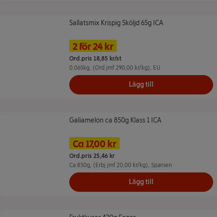
Sallatsmix Krispig Sköljd 65g ICA
Sallatsmix Krispig Sköljd 65g ICA
Namn på erbjudande: 2 för 24 kr, ,
Pris
2 för 24 kr
Ord.pris 18,85 kr/st
0.065kg
, (Ord jmf 290,00 kr/kg)
, EU
Lägg till
Galiamelon ca 850g Klass 1 ICA
Galiamelon ca 850g Klass 1 ICA
Namn på erbjudande: 20 kr/kg, , 
Pris
Tidigare pris
Ca 17,00 kr
Ord.pris 25,46 kr
Ca
850g
, (Erbj jmf 20,00 kr/kg)
, Spanien
Lägg till