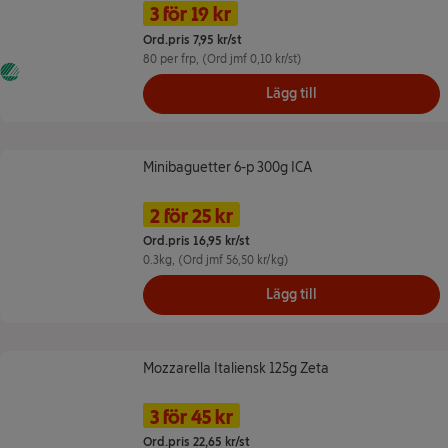
Namn på erbjudande: 3 för 19 kr, ,
Pris
3 för 19 kr
Ord.pris 7,95 kr/st
80 per frp
, (Ord jmf 0,10 kr/st)
Svanen
Lägg till
Minibaguetter 6-p 300g ICA
Minibaguetter 6-p 300g ICA
Namn på erbjudande: 2 för 25 kr, ,
Pris
2 för 25 kr
Ord.pris 16,95 kr/st
0.3kg
, (Ord jmf 56,50 kr/kg)
Lägg till
Mozzarella Italiensk 125g Zeta
Mozzarella Italiensk 125g Zeta
Namn på erbjudande: 3 för 45 kr, ,
Pris
3 för 45 kr
Ord.pris 22,65 kr/st