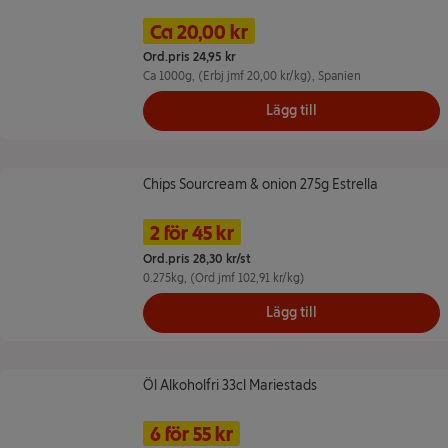
Namn på erbjudande: 20 kr/kg, ,
Pris
Tidigare pris
Ca 20,00 kr
Ord.pris 24,95 kr
Ca
1000g
, (Erbj jmf 20,00 kr/kg)
, Spanien
Lägg till
Chips Sourcream & onion 275g Estrella
Chips Sourcream & onion 275g Estrella
Namn på erbjudande: 2 för 45 kr, ,
Pris
2 för 45 kr
Ord.pris 28,30 kr/st
0.275kg
, (Ord jmf 102,91 kr/kg)
Lägg till
Öl Alkoholfri 33cl Mariestads
Öl Alkoholfri 33cl Mariestads
Namn på erbjudande: 6 för 55 kr, ,
Pris
6 för 55 kr