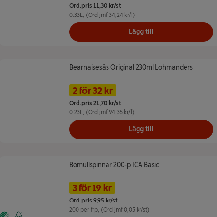
Ord.pris 11,30 kr/st
0.33L
, (Ord jmf 34,24 kr/l)
Lägg till
Bearnaisesås Original 230ml Lohmanders
Bearnaisesås Original 230ml Lohmanders
Namn på erbjudande: 2 för 32 kr, ,
Pris
2 för 32 kr
Ord.pris 21,70 kr/st
0.23L
, (Ord jmf 94,35 kr/l)
Lägg till
Bomullspinnar 200-p ICA Basic
Bomullspinnar 200-p ICA Basic
Namn på erbjudande: 3 för 19 kr, ,
Pris
3 för 19 kr
Ord.pris 9,95 kr/st
200 per frp
, (Ord jmf 0,05 kr/st)