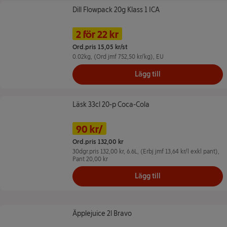
Dill Flowpack 20g Klass 1 ICA
Dill Flowpack 20g Klass 1 ICA
Namn på erbjudande: 2 för 22 kr, ,
Pris
2 för 22 kr
Ord.pris 15,05 kr/st
0.02kg
, (Ord jmf 752,50 kr/kg)
, EU
Lägg till
Läsk 33cl 20-p Coca-Cola
Läsk 33cl 20-p Coca-Cola
Namn på erbjudande: 90 kr/, , klicka f
Pris
Tidigare pris
90 kr/
Ord.pris 132,00 kr
30dgr.pris 132,00 kr,
6.6L
, (Erbj jmf 13,64 kr/l exkl pant)
,
Pant 20,00 kr
Lägg till
Äpplejuice 2l Bravo
Äpplejuice 2l Bravo