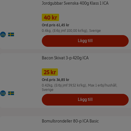
Jordgubbar Svenska 400g Klass 1 ICA
Jordgubbar Svenska 400g Klass 1 ICA
Namn på erbjudande: 40 kr/st, , klicka f
Pris
Tidigare pris
40 kr
Ord.pris 61,45 kr
0.4kg
, (Erbj jmf 100,00 kr/kg)
, Sverige
Från Sverige
Ursprungsland Sverige
Lägg till
Bacon Skivat 3-p 420g ICA
Bacon Skivat 3-p 420g ICA
Namn på erbjudande: 25 kr/st -- Max 1 erb
Pris
Tidigare pris
25 kr
Ord.pris 36,85 kr
0.42kg
, (Erbj jmf 59,52 kr/kg)
, Max 1 erbj/hushåll
,
Sverige
Kött från Sverige
Ursprungsland Sverige
Lägg till
Bomullsrondeller 80-p ICA Basic
Bomullsrondeller 80-p ICA Basic