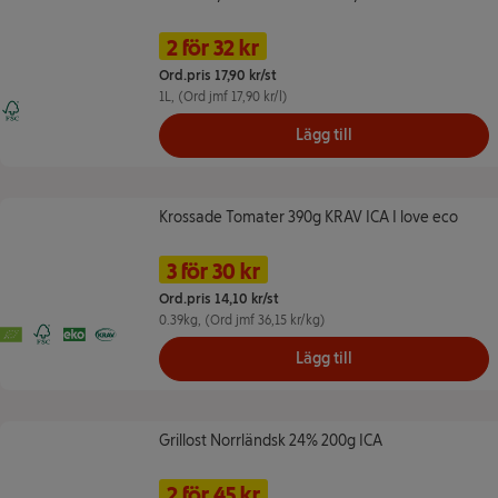
Namn på erbjudande: 2 för 32 kr, ,
Pris
2 för 32 kr
Ord.pris 17,90 kr/st
1L
, (Ord jmf 17,90 kr/l)
FSC Mix - Bidrar till ansvarsfullt skogsbruk
Lägg till
Krossade Tomater 390g KRAV ICA I love eco
Krossade Tomater 390g KRAV ICA I love eco
Namn på erbjudande: 3 för 30 kr, ,
Pris
3 för 30 kr
Ord.pris 14,10 kr/st
0.39kg
, (Ord jmf 36,15 kr/kg)
EU Ekologiskt
FSC Mix - Bidrar till ansvarsfullt skogsbruk
Ekologiskt
KRAV
Lägg till
Grillost Norrländsk 24% 200g ICA
Grillost Norrländsk 24% 200g ICA
Namn på erbjudande: 2 för 45 kr, ,
Pris
2 för 45 kr