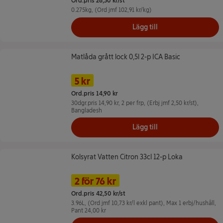
Ord.pris 28,30 kr/st
0.275kg
, (Ord jmf 102,91 kr/kg)
Lägg till
Matlåda grått lock 0,5l 2-p ICA Basic
Matlåda grått lock 0,5l 2-p ICA Basic
Namn på erbjudande: 5 kr/st, , klicka för 
Pris
Tidigare pris
5 kr
Ord.pris 14,90 kr
30dgr.pris 14,90 kr,
2 per frp
, (Erbj jmf 2,50 kr/st)
,
Bangladesh
Lägg till
Kolsyrat Vatten Citron 33cl 12-p Loka
Kolsyrat Vatten Citron 33cl 12-p Loka
Namn på erbjudande: 2 för 76 kr --
Pris
2 för 76 kr
Ord.pris 42,50 kr/st
3.96L
, (Ord jmf 10,73 kr/l exkl pant)
, Max 1 erbj/hushåll
,
Pant 24,00 kr