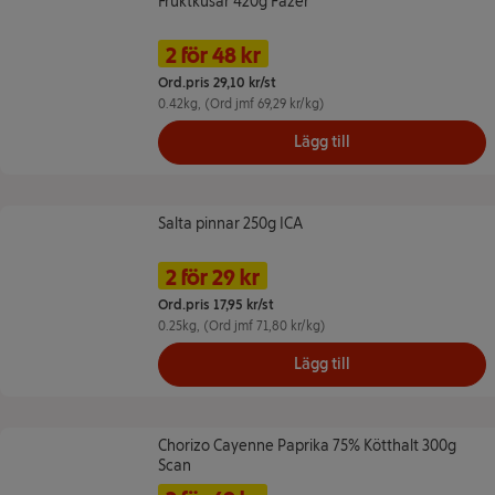
Fruktkusar 420g Fazer
Fruktkusar 420g Fazer
Namn på erbjudande: 2 för 48 kr, 
Pris
2 för 48 kr
Ord.pris 29,10 kr/st
0.42kg
, (Ord jmf 69,29 kr/kg)
Lägg till
Salta pinnar 250g ICA
Salta pinnar 250g ICA
Namn på erbjudande: 2 för 29 kr, ,
Pris
2 för 29 kr
Ord.pris 17,95 kr/st
0.25kg
, (Ord jmf 71,80 kr/kg)
Lägg till
Chorizo Cayenne Paprika 75% Kötthalt 300g Scan
Chorizo Cayenne Paprika 75% Kötthalt 300g
Scan
Namn på erbjudande: 2 för 49 kr, 
Pris