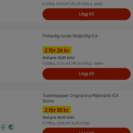
0.125kg
, (Ord jmf 181,20 kr/kg u. spad)
Lägg till
Finbladig rucola Sköljd 65g ICA
Finbladig rucola Sköljd 65g ICA
Namn på erbjudande: 2 för 24 kr, ,
Pris
2 för 24 kr
Ord.pris 18,85 kr/st
0.065kg
, (Ord jmf 290,00 kr/kg)
, Italien
Lägg till
Toalettpapper Original 6-p Miljömärkt ICA Skona
Toalettpapper Original 6-p Miljömärkt ICA
Skona
Namn på erbjudande: 2 för 55 kr, ,
Pris
2 för 55 kr
Ord.pris 36,95 kr/st
0.798kg
, (Ord jmf 46,30 kr/kg)
FSC, Forest Stewardship Council
Svanen