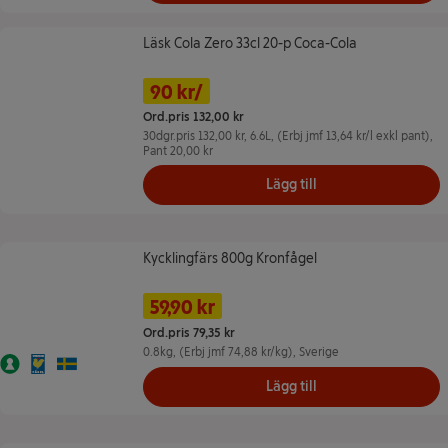
Läsk Cola Zero 33cl 20-p Coca-Cola
Läsk Cola Zero 33cl 20-p Coca-Cola
Namn på erbjudande: 90 kr/, , klicka f
Pris
Tidigare pris
90 kr/
Ord.pris 132,00 kr
30dgr.pris 132,00 kr,
6.6L
, (Erbj jmf 13,64 kr/l exkl pant)
,
Pant 20,00 kr
Lägg till
Kycklingfärs 800g Kronfågel
Kycklingfärs 800g Kronfågel
Namn på erbjudande: 59,90 kr/st, , kl
Pris
Tidigare pris
59,90 kr
Ord.pris 79,35 kr
0.8kg
, (Erbj jmf 74,88 kr/kg)
, Sverige
Nyckelhålet
Svensk Fågel
Ursprungsland Sverige
Lägg till