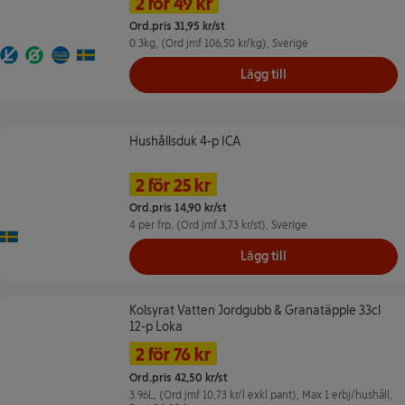
2 för 49 kr
Ord.pris 31,95 kr/st
0.3kg
, (Ord jmf 106,50 kr/kg)
, Sverige
Laktosfritt
Glutenfritt
Kött från Sverige
Ursprungsland Sverige
Lägg till
Hushållsduk 4-p ICA
Hushållsduk 4-p ICA
Namn på erbjudande: 2 för 25 kr, ,
Pris
2 för 25 kr
Ord.pris 14,90 kr/st
4 per frp
, (Ord jmf 3,73 kr/st)
, Sverige
Ursprungsland Sverige
Lägg till
Kolsyrat Vatten Jordgubb & Granatäpple 33cl 12-p Loka
Kolsyrat Vatten Jordgubb & Granatäpple 33cl
12-p Loka
Namn på erbjudande: 2 för 76 kr --
Pris
2 för 76 kr
Ord.pris 42,50 kr/st
3.96L
, (Ord jmf 10,73 kr/l exkl pant)
, Max 1 erbj/hushåll
,