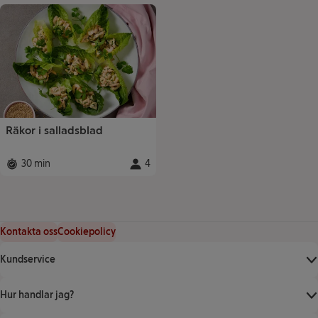
Räkor i salladsblad
30 min
4
Total tid
:
Portioner
:
Kontakta oss
Cookiepolicy
Kundservice
Hur handlar jag?