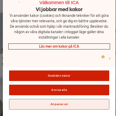
Välkommen till ICA
som gör både kropp och själ glada? Då har du kommit rätt! Från
Vi jobbar med kakor
lätta och krispiga sommarsallader till mättande och värmande
vintersallader – här finns något för alla tillfällen och smaker.
Recept
Vi använder kakor (cookies) och liknande tekniker för att göra
våra tjänster mer relevanta, och ge dig en bättre upplevelse.
De används också som hjälp i vår marknadsföring. Besöker du
någon av våra digitala kanaler i inloggat läge gäller dina
inställningar i alla kanaler.
Läs mer om kakor på ICA
Sallad med rostad pumpa,
Sallad på grillad sparris,
getost och tahinidressing
krispigt bacon och
parmesan
45 min
4
30 min
4
Total tid
:
Portioner
Total tid
:
:
Porti
Godkänn kakor
Avvisa alla
Anpassa val