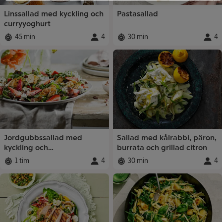
Linssallad med kyckling och
Pastasallad
curryyoghurt
45 min
4
30 min
4
Total tid
:
Portioner
Total tid
:
:
Porti
Jordgubbssallad med
Sallad med kålrabbi, päron,
kyckling och
burrata och grillad citron
balsamicodressing
1 tim
4
30 min
4
Total tid
:
Portioner
Total tid
:
:
Porti