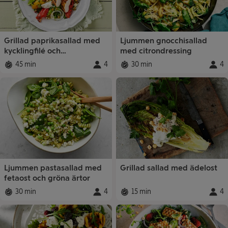
Grillad paprikasallad med
Ljummen gnocchisallad
kycklingfilé och
med citrondressing
pistagedressing
45 min
4
30 min
4
Total tid
:
Portioner
Total tid
:
:
Porti
Ljummen pastasallad med
Grillad sallad med ädelost
fetaost och gröna ärtor
30 min
4
15 min
4
Total tid
:
Portioner
Total tid
:
:
Porti