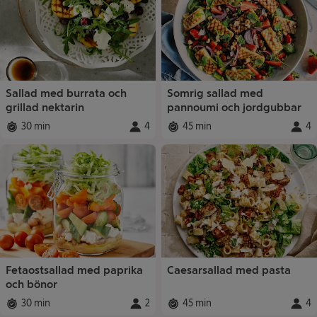
Sallad med burrata och
Somrig sallad med
grillad nektarin
pannoumi och jordgubbar
30 min
4
45 min
4
Total tid
:
Portioner
Total tid
:
:
Porti
Fetaostsallad med paprika
Caesarsallad med pasta
och bönor
30 min
2
45 min
4
Total tid
:
Portioner
Total tid
:
:
Porti