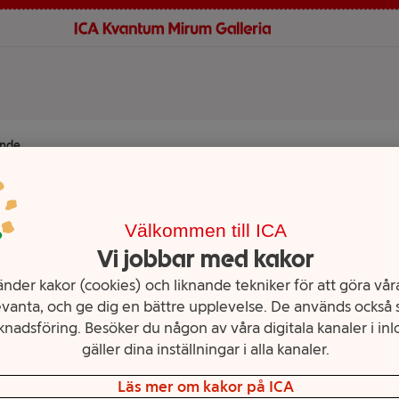
nde
er och reklamation
ch reklamation
Välkommen till ICA
Vi jobbar med kakor
nder kakor (cookies) och liknande tekniker för att göra våra
ka en vara, hur gör jag?
vanta, och ge dig en bättre upplevelse. De används också s
nadsföring. Besöker du någon av våra digitala kanaler i inl
ställning eller vill göra en retur ber vi dig att kontakta butiken direkt. D
gäller dina inställningar i alla kanaler.
i din beställningsbekräftelse.
Läs mer om kakor på ICA