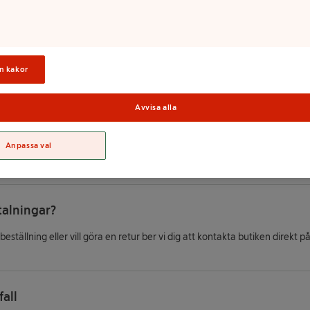
amation?
eställning så ber vi dig i första hand kontakta butiken.
n kakor
pgifter längst ner i din beställningsbekräftelse.
 ett medtycke kan du vända dig till europeiska kommissionens online-plat
Avvisa alla
er direkt till Allmänna reklamationsnämnden (ARN), Box 174, 101 23 Stock
Anpassa val
ösningsförfarandet och följer ARN:s rekommendationer.
talningar?
ställning eller vill göra en retur ber vi dig att kontakta butiken direkt på
all