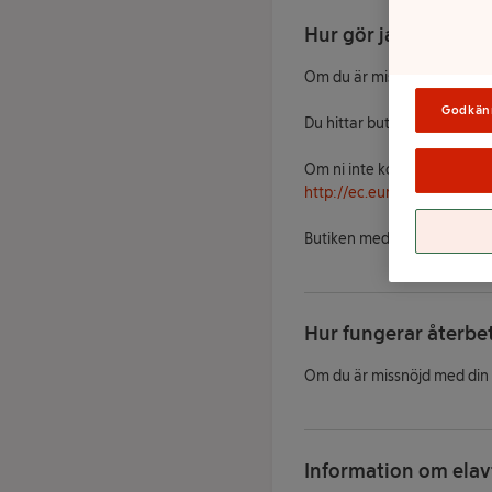
Hur gör jag en rekl
Om du är missnöjd med din b
Godkän
Du hittar butikens kontaktup
Om ni inte kommer fram till
http://ec.europa.eu/odr
ell
Butiken medverkar i tvistl
Hur fungerar återbe
Om du är missnöjd med din be
Information om elavf