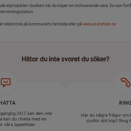
de elprodukter i butiken när du köper en motsvarande vara. Du kan fo
ervinningsstation.
ner elektronik på kommunens hemsida eller på
www.el-kretsen.se
Hittar du inte svaret du söker?
HATTA
RIN
lgänglig 24/7, kan den inte
Har du några frågor om h
ga kan du chatta med en
slutför ditt köp? Ring
r våra öppettider.