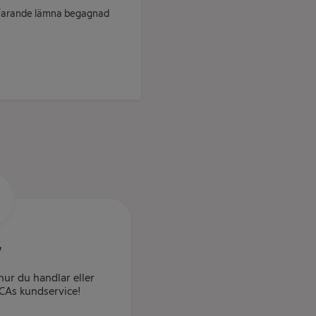
rtfarande lämna begagnad
G
ur du handlar eller
 ICAs kundservice!