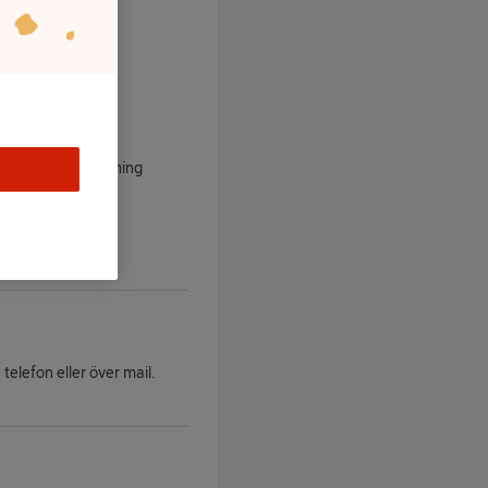
tform för tvistlösning
holm,
www.arn.se
.
 telefon eller över mail.