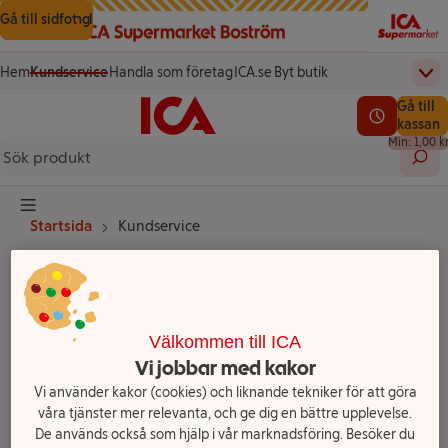
Gå till innehåll
Gå till sökning
Gå till sidfot
Hem
Kundservice
Handla som företag
ICA.se
Byt butik
Övr
(öppnas i ett nytt fönster)
(öppnas i ett nytt fönster)
Startsida
Totalt a
Gå till
Testa vår app!
0,00 kr
Se lediga l
kassan
Min: 1,00 k
Sök 
Knapp för huvudmeny
Startsida
Kundservice
Vad kan vi hjälpa
dig med?
Välkommen till ICA
Vi jobbar med kakor
Vi använder kakor (cookies) och liknande tekniker för att göra
våra tjänster mer relevanta, och ge dig en bättre upplevelse.
De används också som hjälp i vår marknadsföring. Besöker du