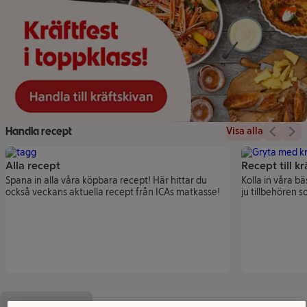
Handla recept
Visa alla
Visa fö
Vis
Alla recept
Recept till k
Spana in alla våra köpbara recept! Här hittar du
Kolla in våra bäs
också veckans aktuella recept från ICAs matkasse!
ju tillbehören s