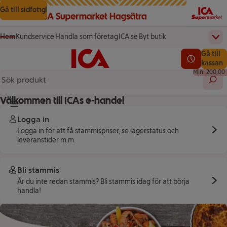
Gå till innehåll
Gå till sökning
Gå till sidfot
Hem
Kundservice
Handla som företag
ICA.se
Byt butik
Övr
(öppnas i ett nytt fönster)
(öppnas i ett nytt fönster)
Startsida
Totalt a
Gå till
Testa vår app!
0,00 kr
Se lediga l
kassan
Min: 200,00 
Sök 
Välkommen till ICAs e-handel
Knapp för huvudmeny
Logga in
Logga in för att få stammispriser, se lagerstatus och
leveranstider m.m.
Bli stammis
Är du inte redan stammis? Bli stammis idag för att börja
handla!