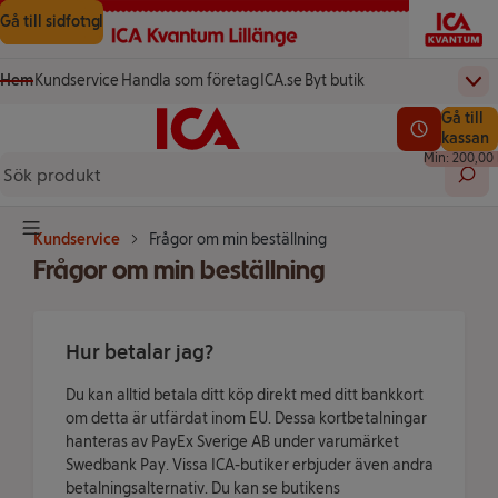
Gå till innehåll
Gå till sökning
Gå till sidfot
Hem
Kundservice
Handla som företag
ICA.se
Byt butik
Övr
(öppnas i ett nytt fönster)
(öppnas i ett nytt fönster)
Startsida
Totalt a
Gå till
Testa vår app!
0,00 kr
Se lediga l
kassan
Min: 200,00 
Sök 
Knapp för huvudmeny
Kundservice
Frågor om min beställning
Frågor om min beställning
Hur betalar jag?
Du kan alltid betala ditt köp direkt med ditt bankkort
om detta är utfärdat inom EU. Dessa kortbetalningar
hanteras av PayEx Sverige AB under varumärket
Swedbank Pay. Vissa ICA-butiker erbjuder även andra
betalningsalternativ. Du kan se butikens