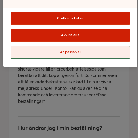
ersättas. Ditt mejl med länk till ditt kvitto kommer till
angiven mejladress när chauffören har avslutat sin
tur.
Godkänn kakor
Avvisa alla
Hur vet jag om mitt köp har gått
igenom?
Anpassa val
När du har slutfört din beställning kommer du att
skickas vidare till en orderbekräftelsesida som
berättar att ditt köp är genomfört. Du kommer även
att få en orderbekräftelse skickad till din angivna
mejladress. Under ”Konto” kan du även se dina
kommande och levererade ordrar under ”Dina
beställningar”.
Hur ändrar jag i min beställning?