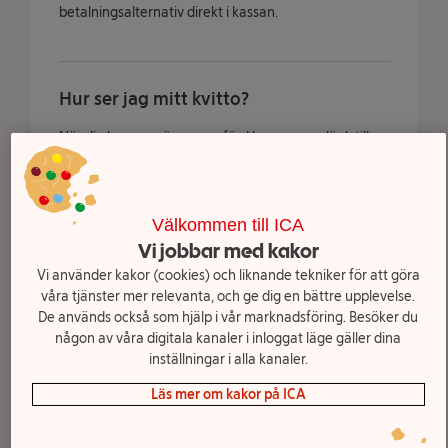
betalningsalternativ direkt i kassan.
Hur ser jag mitt kvitto?
När din leverans är genomförd kommer en länk till
kvittot att skickas till din angivna mejladress.
Dubbelkolla gärna i din skräppost om du har fått
mejlet. Du kan även se kvittot på vår hemsida under
”Dina beställningar”.
Välkommen till ICA
Vi jobbar med kakor
Vi använder kakor (cookies) och liknande tekniker för att göra
våra tjänster mer relevanta, och ge dig en bättre upplevelse.
Hur ser jag vilka varor som är slut eller
De används också som hjälp i vår marknadsföring. Besöker du
ersatta?
någon av våra digitala kanaler i inloggat läge gäller dina
inställningar i alla kanaler.
När din order är plockad kommer du att få en
Läs mer om kakor på ICA
plocklista till din angivna mejladress. Där ser du vilka
varor som är ersatta med likvärdig vara och även de
varor som är slut och inte har kunnat plockas eller