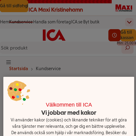
Gå till innehåll
Gå till sökning
Gå till sidfot
Hem
Kundservice
Handla som företag
ICA.se
Byt butik
Övr
(öppnas i ett nytt fönster)
(öppnas i ett nytt fönster)
Startsida
Totalt a
Gå till
Testa vår app!
0,00 kr
Se lediga l
kassan
Min: 25,00 k
Sök 
Knapp för huvudmeny
Startsida
Kundservice
Vad kan vi hjälpa
dig med?
Välkommen till ICA
Vi jobbar med kakor
Vi använder kakor (cookies) och liknande tekniker för att göra
våra tjänster mer relevanta, och ge dig en bättre upplevelse.
De används också som hjälp i vår marknadsföring. Besöker du