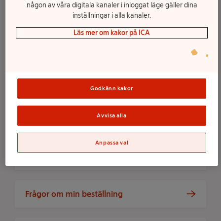
någon av våra digitala kanaler i inloggat läge gäller dina
inställningar i alla kanaler.
CHATTA? FÅ SNABBT SVAR AV VÅR
Läs mer om kakor på ICA
HJÄLPROBOT.
Chatta med hjälprobot
Godkänn kakor
Avvisa alla
Vanliga frågor
Anpassa val
Frågor om att handla
Frågor om min beställning