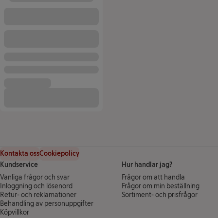
Kontakta oss
Cookiepolicy
Kundservice
Hur handlar jag?
Vanliga frågor och svar
Frågor om att handla
Inloggning och lösenord
Frågor om min beställning
Retur- och reklamationer
Sortiment- och prisfrågor
Behandling av personuppgifter
(öppnas i ett nytt fönster)
Köpvillkor
(öppnas i ett nytt fönster)