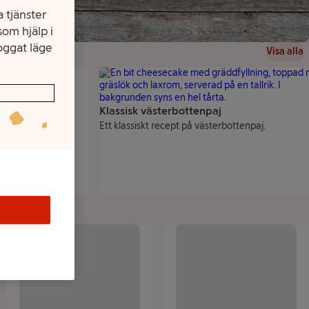
 tjänster
om hjälp i
oggat läge
Visa alla
Klassisk västerbottenpaj
Ett klassiskt recept på västerbottenpaj.