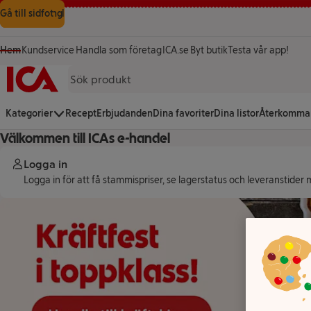
Gå till innehåll
Gå till sökning
Gå till sidfot
Hem
Kundservice
Handla som företag
ICA.se
Byt butik
Testa vår app!
(öppnas i ett nytt fönster)
(öppnas i ett nytt fönster)
Startsida
Kategorier
Recept
Erbjudanden
Dina favoriter
Dina listor
Återkomma
Välkommen till ICAs e-handel
Logga in
Logga in för att få stammispriser, se lagerstatus och leveranstider 