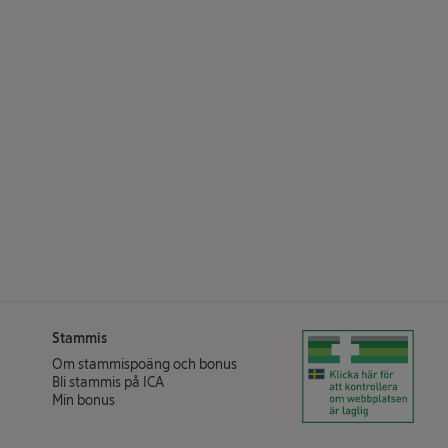
Stammis
Klicka för att verifiera
Om stammispoäng och bonus
Bli stammis på ICA
(öppnas i ett nytt fönster)
Min bonus
(öppnas i ett nytt fönster)