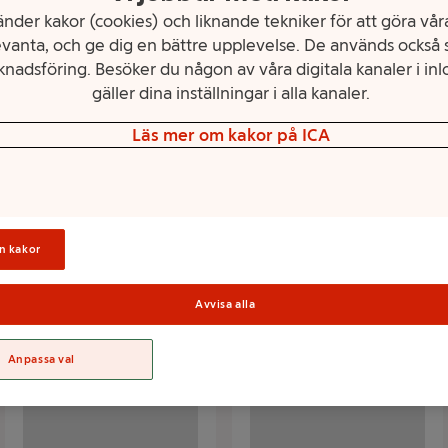
nder kakor (cookies) och liknande tekniker för att göra våra
vanta, och ge dig en bättre upplevelse. De används också s
nadsföring. Besöker du någon av våra digitala kanaler i inl
gäller dina inställningar i alla kanaler.
räftskivan
Enkla recept
Läs mer om kakor på ICA
ta tillbehör till kräftskivan, för det är
Krångla inte till det!
om gör det!
n kakor
Avvisa alla
Anpassa val