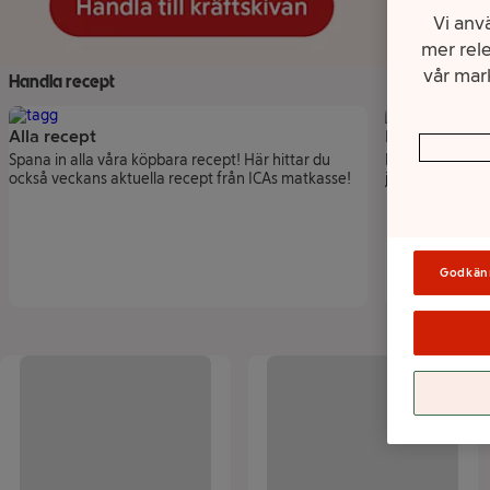
Vi anvä
mer rele
vår mark
Handla recept
Alla recept
Recept till k
Spana in alla våra köpbara recept! Här hittar du
Kolla in våra bäs
också veckans aktuella recept från ICAs matkasse!
ju tillbehören s
Godkän
Lista över produkter