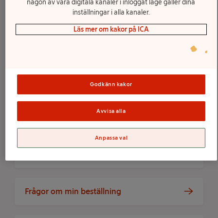
någon av våra digitala kanaler i inloggat läge gäller dina
inställningar i alla kanaler.
CHATTA? FÅ SNABBT SVAR AV VÅR
Läs mer om kakor på ICA
HJÄLPROBOT.
Chatta med hjälprobot
Godkänn kakor
Avvisa alla
Vanliga frågor
Anpassa val
Frågor om att handla
Frågor om min beställning