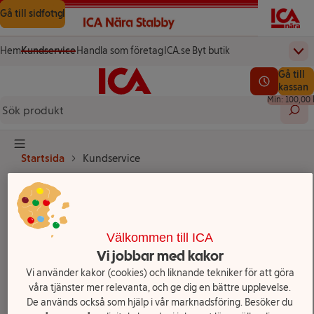
Gå till innehåll
Gå till sökning
Gå till sidfot
Hem
Kundservice
Handla som företag
ICA.se
Byt butik
Övr
(öppnas i ett nytt fönster)
(öppnas i ett nytt fönster)
Startsida
Totalt a
Gå till
Testa vår app!
0,00 kr
Se lediga l
kassan
Min: 100,00 
Sök 
Knapp för huvudmeny
Startsida
Kundservice
Vad kan vi hjälpa
dig med?
Välkommen till ICA
Vi jobbar med kakor
Vi använder kakor (cookies) och liknande tekniker för att göra
våra tjänster mer relevanta, och ge dig en bättre upplevelse.
De används också som hjälp i vår marknadsföring. Besöker du