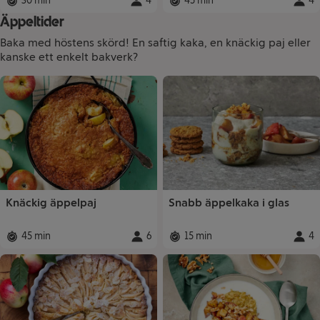
30 min
4
45 min
4
Total tid
:
Portioner
Total tid
:
:
Porti
Äppeltider
Baka med höstens skörd! En saftig kaka, en knäckig paj eller
kanske ett enkelt bakverk?
Recept
Knäckig äppelpaj
Snabb äppelkaka i glas
45 min
6
15 min
4
Total tid
:
Portioner
Total tid
:
:
Porti