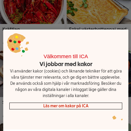
Kräftlag
Enkel västerbottenpaj med
smördeg
15 min
1
45 min
8
Total tid
:
Portioner
Total tid
:
:
Porti
Välkommen till ICA
Vi jobbar med kakor
Vi använder kakor (cookies) och liknande tekniker för att göra
våra tjänster mer relevanta, och ge dig en bättre upplevelse.
De används också som hjälp i vår marknadsföring. Besöker du
någon av våra digitala kanaler i inloggat läge gäller dina
inställningar i alla kanaler.
Snabb aioli
Gratinerad hummer med
Läs mer om kakor på ICA
Västerbottensost
15 min
30 min
4
Total tid
:
Total tid
:
Porti