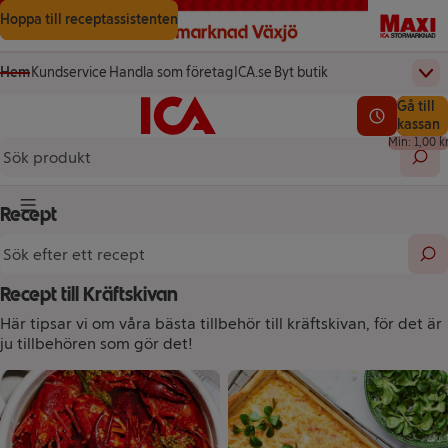
Gå till innehåll
Gå till sökning
Gå till sidfot
Hoppa till receptassistenten
Hem
Kundservice
Handla som företag
ICA.se
Byt butik
Övr
(öppnas i ett nytt fönster)
(öppnas i ett nytt fönster)
Startsida
Totalt a
Gå till
Testa vår app!
0,00 kr
Se lediga l
kassan
Min: 1,00 k
Sök 
Recept
Knapp för huvudmeny
Sök efter ett recept
Sök
Recept till Kräftskivan
Här tipsar vi om våra bästa tillbehör till kräftskivan, för det är
ju tillbehören som gör det!
Recept