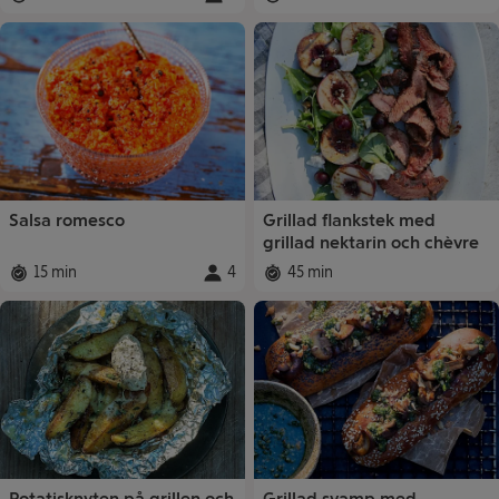
Total tid
:
Portioner
Total tid
:
:
Salsa romesco
Grillad flankstek med
grillad nektarin och chèvre
15 min
4
45 min
Total tid
:
Portioner
Total tid
:
:
Potatisknyten på grillen och
Grillad svamp med