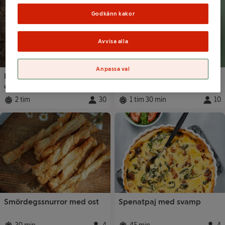
Godkänn kakor
Avvisa alla
Anpassa val
Paj i långpanna med tre
Ost och skinkpaj
ostar
2 tim
30
1 tim 30 min
10
Total tid
:
Portioner
:
Total tid
:
Portio
Smördegssnurror med ost
Spenatpaj med svamp