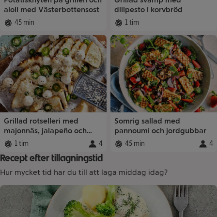
aioli med Västerbottensost
dillpesto i korvbröd
45 min
1 tim
Total tid
:
Total tid
:
Grillad rotselleri med
Somrig sallad med
majonnäs, jalapeño och
pannoumi och jordgubbar
parmesan
1 tim
4
45 min
4
Total tid
:
Portioner
Total tid
:
:
Porti
Recept efter tillagningstid
Hur mycket tid har du till att laga middag idag?
Receptsamlingar