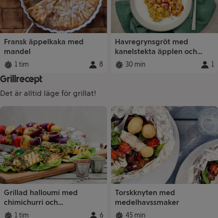
Fransk äppelkaka med
Havregrynsgröt med
mandel
kanelstekta äpplen och
valnötter
1 tim
8
30 min
1
Total tid
:
Portioner
Total tid
:
:
Porti
Grillrecept
Det är alltid läge för grillat!
Recept
Grillad halloumi med
Torskknyten med
chimichurri och
medelhavssmaker
grönsaksspett
1 tim
6
45 min