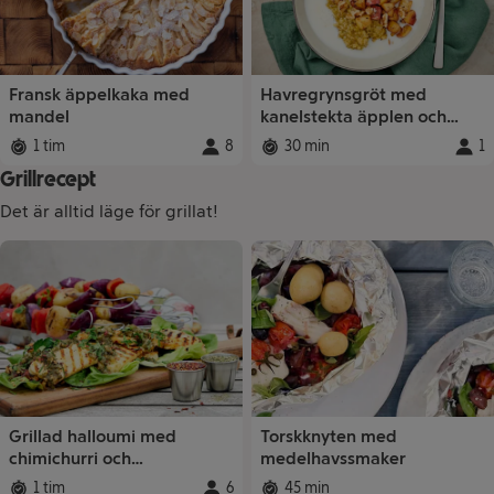
Fransk äppelkaka med
Havregrynsgröt med
mandel
kanelstekta äpplen och
valnötter
1 tim
8
30 min
1
Total tid
:
Portioner
Total tid
:
:
Porti
Grillrecept
Det är alltid läge för grillat!
Recept
Grillad halloumi med
Torskknyten med
chimichurri och
medelhavssmaker
grönsaksspett
1 tim
6
45 min