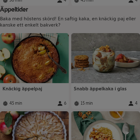
30 min
4
45 min
4
Total tid
:
Portioner
Total tid
:
:
Porti
Äppeltider
Baka med höstens skörd! En saftig kaka, en knäckig paj eller
kanske ett enkelt bakverk?
Recept
Knäckig äppelpaj
Snabb äppelkaka i glas
45 min
6
15 min
4
Total tid
:
Portioner
Total tid
:
:
Porti