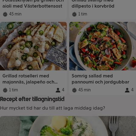
aioli med Västerbottensost
dillpesto i korvbröd
45 min
1 tim
Total tid
:
Total tid
:
Grillad rotselleri med
Somrig sallad med
majonnäs, jalapeño och
pannoumi och jordgubbar
parmesan
1 tim
4
45 min
4
Total tid
:
Portioner
Total tid
:
:
Porti
Recept efter tillagningstid
Hur mycket tid har du till att laga middag idag?
Receptsamlingar