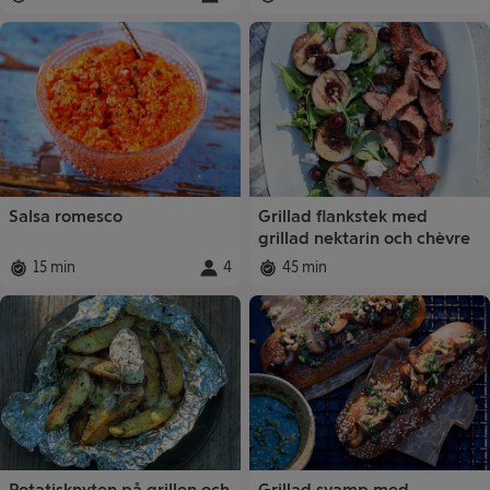
Total tid
:
Portioner
Total tid
:
:
Salsa romesco
Grillad flankstek med
grillad nektarin och chèvre
15 min
4
45 min
Total tid
:
Portioner
Total tid
:
:
Potatisknyten på grillen och
Grillad svamp med