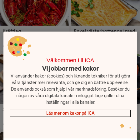
Kräftlag
Enkel västerbottenpaj med
smördeg
15 min
1
45 min
8
Total tid
:
Portioner
Total tid
:
:
Porti
Välkommen till ICA
Vi jobbar med kakor
Vi använder kakor (cookies) och liknande tekniker för att göra
våra tjänster mer relevanta, och ge dig en bättre upplevelse.
De används också som hjälp i vår marknadsföring. Besöker du
någon av våra digitala kanaler i inloggat läge gäller dina
inställningar i alla kanaler.
Snabb aioli
Gratinerad hummer med
Läs mer om kakor på ICA
Västerbottensost
15 min
30 min
4
Total tid
:
Total tid
:
Porti