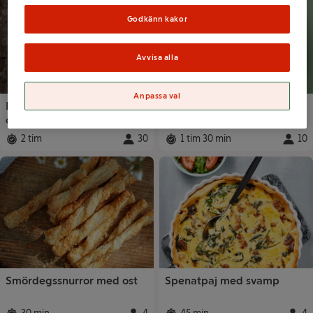
Godkänn kakor
Avvisa alla
Anpassa val
Paj i långpanna med tre
Ost och skinkpaj
ostar
2 tim
30
1 tim 30 min
10
Total tid
:
Portioner
:
Total tid
:
Portio
Smördegssnurror med ost
Spenatpaj med svamp