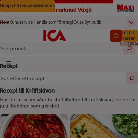
Gå till innehåll
Gå till sökning
Gå till sidfot
Hoppa till receptassistenten
Hem
Kundservice
Handla som företag
ICA.se
Byt butik
Övr
(öppnas i ett nytt fönster)
(öppnas i ett nytt fönster)
Startsida
Totalt a
Gå till
Testa vår app!
0,00 kr
Se lediga l
kassan
Min: 1,00 k
Sök 
Recept
Knapp för huvudmeny
Sök efter ett recept
Sök
Recept till Kräftskivan
Här tipsar vi om våra bästa tillbehör till kräftskivan, för det är
ju tillbehören som gör det!
Recept