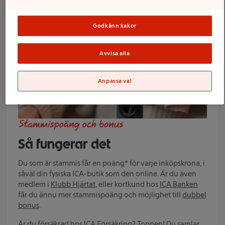
Godkänn kakor
Avvisa alla
Anpassa val
Så fungerar det
Du som är stammis får en poäng* för varje inköpskrona, i
såväl din fysiska ICA-butik som den online. Är du även
medlem i
Klubb Hjärtat
, eller kortkund hos
ICA Banken
får du ännu mer stammispoäng och möjlighet till
dubbel
bonus
.
Är du försäkrad hos
ICA Försäkring
? Toppen! Du samlar