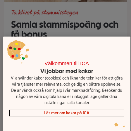
Samla stammispoäng och
få bonus
Som stammis får du poäng på allt du handlar,
och mer därtill! Här tipsar vi om de olika sätten
du kan samla stammispoäng och få bonus på.
Välkommen till ICA
Vi jobbar med kakor
Vi använder kakor (cookies) och liknande tekniker för att göra
våra tjänster mer relevanta, och ge dig en bättre upplevelse.
De används också som hjälp i vår marknadsföring. Besöker du
någon av våra digitala kanaler i inloggat läge gäller dina
inställningar i alla kanaler.
Läs mer om kakor på ICA