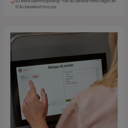
20 extra stammispoäng* när du betalar med något av
ICAs betalkort hos oss