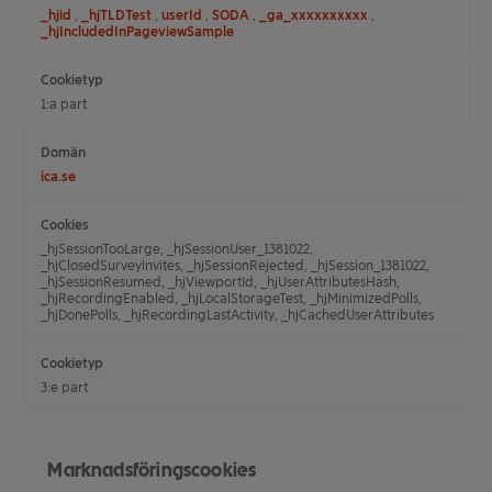
_hjid
,
_hjTLDTest
,
userId
,
SODA
,
_ga_xxxxxxxxxx
,
_hjIncludedInPageviewSample
1:a part
ica.se
_hjSessionTooLarge, _hjSessionUser_1381022,
_hjClosedSurveyInvites, _hjSessionRejected, _hjSession_1381022,
_hjSessionResumed, _hjViewportId, _hjUserAttributesHash,
_hjRecordingEnabled, _hjLocalStorageTest, _hjMinimizedPolls,
_hjDonePolls, _hjRecordingLastActivity, _hjCachedUserAttributes
3:e part
Marknadsföringscookies