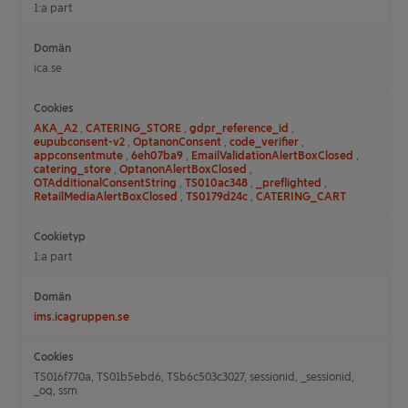
1:a part
ica.se
AKA_A2
,
CATERING_STORE
,
gdpr_reference_id
,
eupubconsent-v2
,
OptanonConsent
,
code_verifier
,
appconsentmute
,
6eh07ba9
,
EmailValidationAlertBoxClosed
,
catering_store
,
OptanonAlertBoxClosed
,
OTAdditionalConsentString
,
TS010ac348
,
_preflighted
,
RetailMediaAlertBoxClosed
,
TS0179d24c
,
CATERING_CART
1:a part
ims.icagruppen.se
TS016f770a, TS01b5ebd6, TSb6c503c3027, sessionid, _sessionid,
_oq, ssm