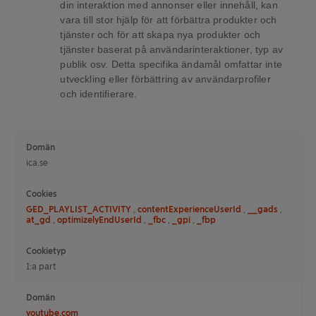
din interaktion med annonser eller innehåll, kan
vara till stor hjälp för att förbättra produkter och
tjänster och för att skapa nya produkter och
tjänster baserat på användarinteraktioner, typ av
publik osv. Detta specifika ändamål omfattar inte
utveckling eller förbättring av användarprofiler
och identifierare.
Marknadsföringscookies
ica.se
GED_PLAYLIST_ACTIVITY
,
contentExperienceUserId
,
__gads
,
at_gd
,
optimizelyEndUserId
,
_fbc
,
_gpi
,
_fbp
1:a part
youtube.com