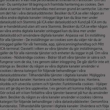
gör också att vi kan visa personaliserat innehåll och annonser. Om ditt
val - Du samtycker till lagring och framtida hantering av cookies. Den
data vi samlar in kan behandlas med annan grund än samtycke. Läs mer
om det här i våra dataskyddstexter. Besöker du ICA.se eller någon av
våra andra digitala kanaler i inloggat läge kan du läsa mer under
dataskydd och Stammis på ICA eller dataskydd och Kund på ICA om du
är e-handelskund utan att vara Stammis. Besöker du ICA.se eller någon
av våra andra digitala kanaler oinloggad kan du läsa mer under
dataskydd och användare digitala kanaler. Anpassa val. En inställning
för alla tjänster - De inställningar av cookies som du väljer när du är
inloggad gäller för vår hemsida, app, självscanningshandtag och Mitt
ICA-terminal. Oavsett i vilken av våra tjänster du gör inställningarna,
gäller de för alla nämnda tjänster och enheter du loggar in på. Om våra
cookies - Nödvändiga cookies - Bidrar till att våra tjänster är säkra och
fungerar som de ska, t ex genom säker inloggning. De går därför inte att
stänga av. Besöker du någon av våra digitala kanaler använder vi
cookies i denna kategori för följande behandlingar i våra
dataskyddstexter: Tillhandahålla tjänster i digitala kanaler. Möjliggöra
köp i digitala kanaler. Hantera och bemöta rättsliga krav. Hantera,
skydda och utveckla system och tjänster. Funktionella cookies - Hjälper
oss att ge dig en bra upplevelse, t ex genom att komma ihåg vald butik.
Gör också att vi kan förbättra våra tjänster baserat på hur du använder
dem. Besöker du någon av våra kanaler använder vi cookies i denna
kategori för följande behandlingar i våra dataskyddstexter: Genomföra
kundanalys. Tillhandahålla tjänster i digitala kanaler. Utvärdera och följa