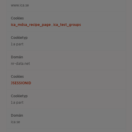
www.ica.se
ica_mdsa_recipe_page
,
ica_test_groups
1:a part
nr-data.net
JSESSIONID
1:a part
ica.se