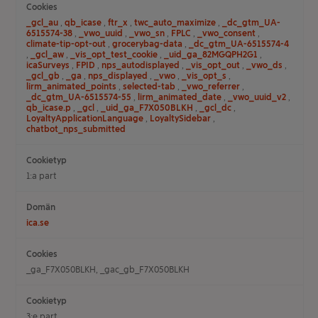
_gcl_au
,
qb_icase
,
ftr_x
,
twc_auto_maximize
,
_dc_gtm_UA-
6515574-38
,
_vwo_uuid
,
_vwo_sn
,
FPLC
,
_vwo_consent
,
climate-tip-opt-out
,
grocerybag-data
,
_dc_gtm_UA-6515574-4
,
_gcl_aw
,
_vis_opt_test_cookie
,
_uid_ga_82MGQPH2G1
,
icaSurveys
,
FPID
,
nps_autodisplayed
,
_vis_opt_out
,
_vwo_ds
,
_gcl_gb
,
_ga
,
nps_displayed
,
_vwo
,
_vis_opt_s
,
lirm_animated_points
,
selected-tab
,
_vwo_referrer
,
_dc_gtm_UA-6515574-55
,
lirm_animated_date
,
_vwo_uuid_v2
,
qb_icase.p
,
_gcl
,
_uid_ga_F7X050BLKH
,
_gcl_dc
,
LoyaltyApplicationLanguage
,
LoyaltySidebar
,
chatbot_nps_submitted
1:a part
ica.se
_ga_F7X050BLKH, _gac_gb_F7X050BLKH
3:e part