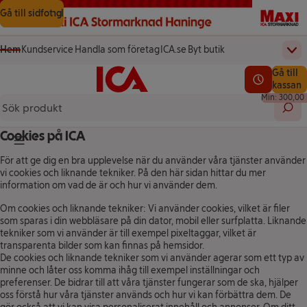
Gå till innehåll
Gå till sökning
Gå till sidfot
Hem
Kundservice
Handla som företag
ICA.se
Byt butik
Övr
(öppnas i ett nytt fönster)
(öppnas i ett nytt fönster)
Startsida
Totalt a
Gå till
Testa vår app!
0,00 kr
Se lediga l
kassan
Min: 300,00 
Sök 
Cookies på ICA
Knapp för huvudmeny
För att ge dig en bra upplevelse när du använder våra tjänster använder
vi cookies och liknande tekniker. På den här sidan hittar du mer
information om vad de är och hur vi använder dem.
Om cookies och liknande tekniker: Vi använder cookies, vilket är filer
som sparas i din webbläsare på din dator, mobil eller surfplatta. Liknande
tekniker som vi använder är till exempel pixeltaggar, vilket är
transparenta bilder som kan finnas på hemsidor.
De cookies och liknande tekniker som vi använder agerar som ett typ av
minne och låter oss komma ihåg till exempel inställningar och
preferenser. De bidrar till att våra tjänster fungerar som de ska, hjälper
oss förstå hur våra tjänster används och hur vi kan förbättra dem. De