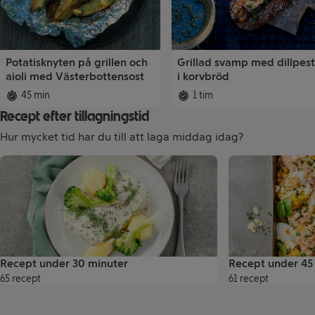
Potatisknyten på grillen och
Grillad svamp med dillpes
aioli med Västerbottensost
i korvbröd
45 min
1 tim
Total tid
:
Total tid
:
Recept efter tillagningstid
Hur mycket tid har du till att laga middag idag?
Receptsamlingar
Recept under 30 minuter
Recept under 45
65 recept
61 recept