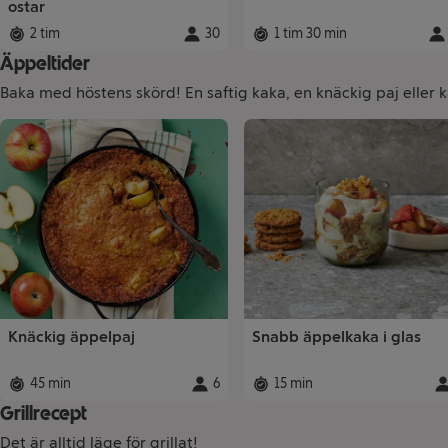
ostar
2 tim
30
1 tim 30 min
Total tid
:
Portioner
:
Total tid
:
Por
Äppeltider
Baka med höstens skörd! En saftig kaka, en knäckig paj eller 
Recept
Knäckig äppelpaj
Snabb äppelkaka i glas
45 min
6
15 min
Total tid
:
Portioner
:
Total tid
:
Po
Grillrecept
Det är alltid läge för grillat!