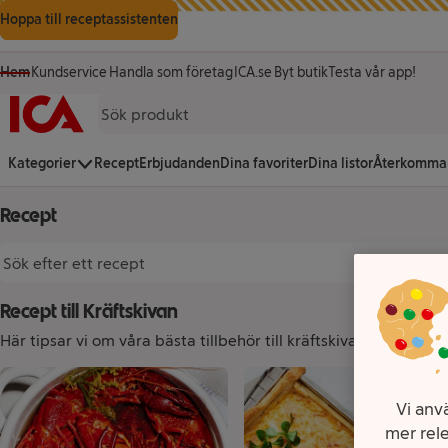
Gå till innehåll
Gå till sökning
Gå till sidfot
Hoppa till receptassistenten
Hem
Kundservice
Handla som företag
ICA.se
Byt butik
Testa vår app!
(öppnas i ett nytt fönster)
(öppnas i ett nytt fönster)
Startsida
Kategorier
Recept
Erbjudanden
Dina favoriter
Dina listor
Återkomma
Recept
Sök efter ett recept
Recept till Kräftskivan
Här tipsar vi om våra bästa tillbehör till kräftskivan, för det ä
Recept
Vi anvä
mer rele