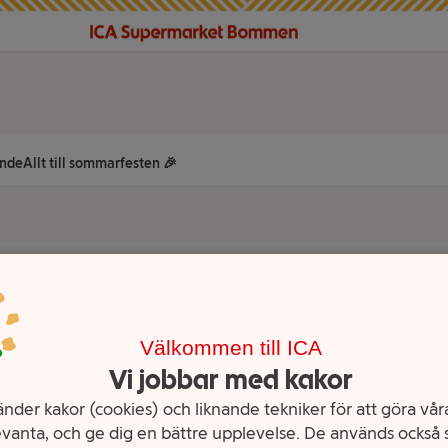
nde
Allt till sommarfesten 🎉
r ju tillbehören som gör det!
Välkommen till ICA
Vi jobbar med kakor
nder kakor (cookies) och liknande tekniker för att göra våra
vanta, och ge dig en bättre upplevelse. De används också s