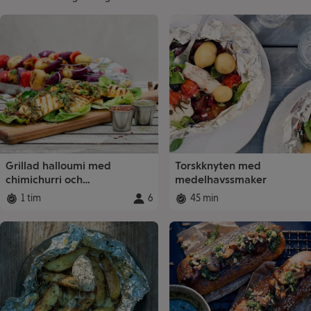
Recept
Grillad halloumi med
Torskknyten med
chimichurri och
medelhavssmaker
grönsaksspett
1 tim
6
45 min
Total tid
:
Portioner
:
Total tid
: