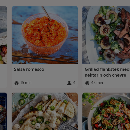
Salsa romesco
Grillad flankstek med
nektarin och chèvre
15 min
4
45 min
Total tid
:
Portioner
:
Total tid
: