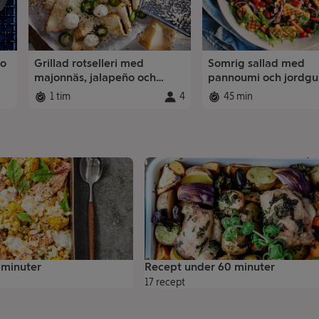
to
Grillad rotselleri med
Somrig sallad med
majonnäs, jalapeño och
pannoumi och jordg
parmesan
1 tim
4
45 min
Total tid
:
Portioner
:
Total tid
:
 minuter
Recept under 60 minuter
17 recept