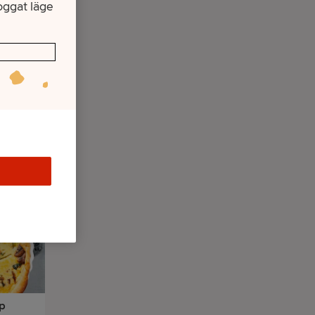
oggat läge
med
4
Portioner
:
p