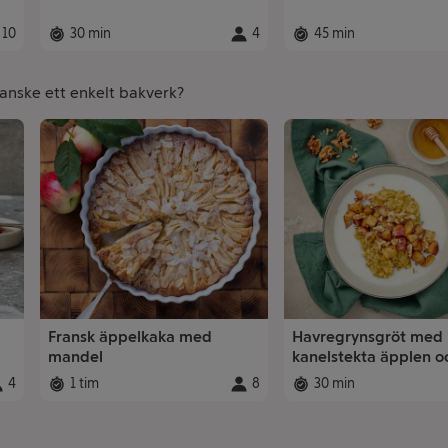
10
30 min
4
45 min
tioner
:
Total tid
:
Portioner
:
Total tid
:
kanske ett enkelt bakverk?
Fransk äppelkaka med
Havregrynsgröt med
mandel
kanelstekta äpplen o
valnötter
4
1 tim
8
30 min
rtioner
:
Total tid
:
Portioner
:
Total tid
: