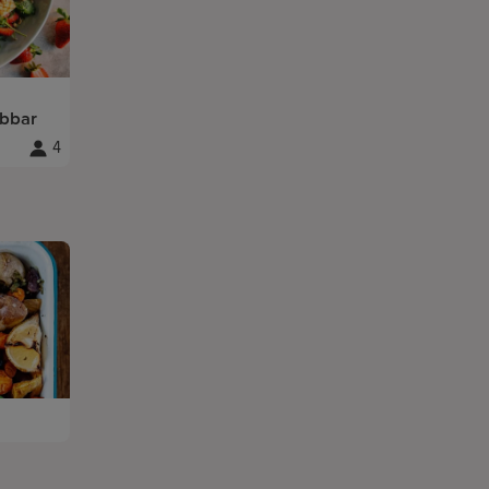
ubbar
4
Portioner
: