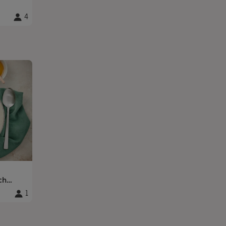
4
Portioner
:
ch
1
Portioner
: