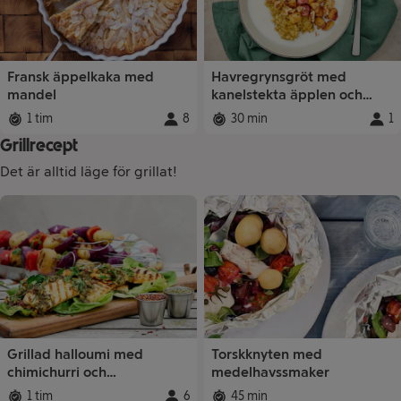
Fransk äppelkaka med
Havregrynsgröt med
mandel
kanelstekta äpplen och
valnötter
1 tim
8
30 min
1
Total tid
:
Portioner
Total tid
:
:
Porti
Grillrecept
Det är alltid läge för grillat!
Recept
Grillad halloumi med
Torskknyten med
chimichurri och
medelhavssmaker
grönsaksspett
1 tim
6
45 min