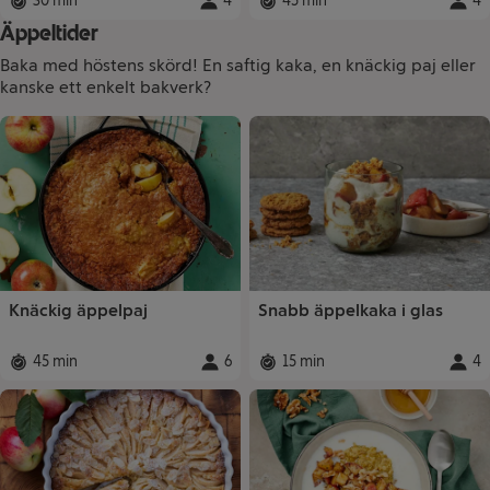
30 min
4
45 min
4
Total tid
:
Portioner
Total tid
:
:
Porti
Äppeltider
Baka med höstens skörd! En saftig kaka, en knäckig paj eller
kanske ett enkelt bakverk?
Recept
Knäckig äppelpaj
Snabb äppelkaka i glas
45 min
6
15 min
4
Total tid
:
Portioner
Total tid
:
:
Porti