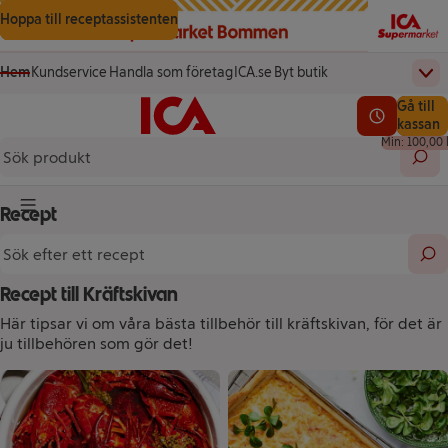
Gå till innehåll
Gå till sökning
Gå till sidfot
Hoppa till receptassistenten
Hem
Kundservice
Handla som företag
ICA.se
Byt butik
Övr
(öppnas i ett nytt fönster)
(öppnas i ett nytt fönster)
Startsida
Totalt a
Gå till
Testa vår app!
0,00 kr
Se lediga l
kassan
Min: 100,00 
Sök 
Recept
Knapp för huvudmeny
Sök efter ett recept
Sök
Recept till Kräftskivan
Här tipsar vi om våra bästa tillbehör till kräftskivan, för det är
ju tillbehören som gör det!
Recept