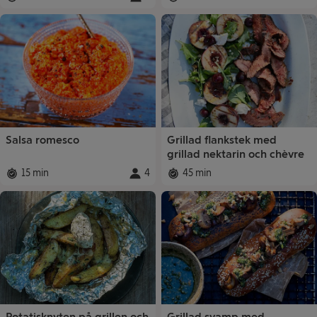
Total tid
:
Portioner
Total tid
:
:
Salsa romesco
Grillad flankstek med
grillad nektarin och chèvre
15 min
4
45 min
Total tid
:
Portioner
Total tid
:
:
Potatisknyten på grillen och
Grillad svamp med