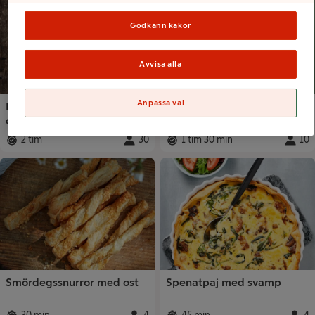
Godkänn kakor
Avvisa alla
Anpassa val
Paj i långpanna med tre
Ost och skinkpaj
ostar
2 tim
30
1 tim 30 min
10
Total tid
:
Portioner
:
Total tid
:
Portio
Smördegssnurror med ost
Spenatpaj med svamp