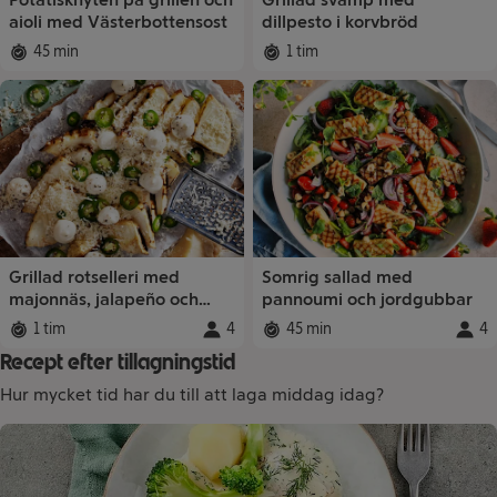
aioli med Västerbottensost
dillpesto i korvbröd
45 min
1 tim
Total tid
:
Total tid
:
Grillad rotselleri med
Somrig sallad med
majonnäs, jalapeño och
pannoumi och jordgubbar
parmesan
1 tim
4
45 min
4
Total tid
:
Portioner
Total tid
:
:
Porti
Recept efter tillagningstid
Hur mycket tid har du till att laga middag idag?
Receptsamlingar