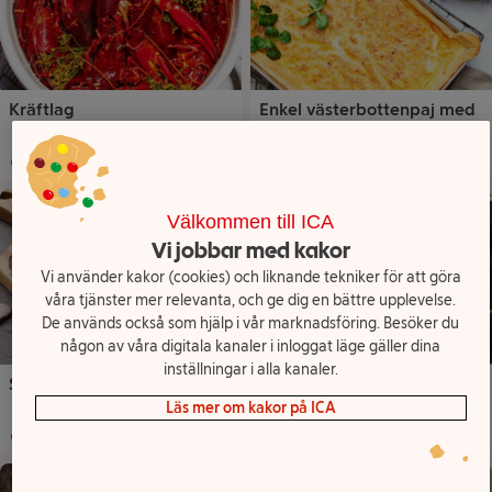
Kräftlag
Enkel västerbottenpaj med
smördeg
15 min
1
45 min
8
Total tid
:
Portioner
Total tid
:
:
Porti
Välkommen till ICA
Vi jobbar med kakor
Vi använder kakor (cookies) och liknande tekniker för att göra
våra tjänster mer relevanta, och ge dig en bättre upplevelse.
De används också som hjälp i vår marknadsföring. Besöker du
någon av våra digitala kanaler i inloggat läge gäller dina
inställningar i alla kanaler.
Snabb aioli
Gratinerad hummer med
Västerbottensost
Läs mer om kakor på ICA
15 min
30 min
4
Total tid
:
Total tid
:
Porti