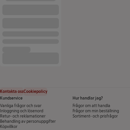
Kontakta oss
Cookiepolicy
Kundservice
Hur handlar jag?
Vanliga frågor och svar
Frågor om att handla
Inloggning och lösenord
Frågor om min beställning
Retur- och reklamationer
Sortiment- och prisfrågor
Behandling av personuppgifter
(öppnas i ett nytt fönster)
Köpvillkor
(öppnas i ett nytt fönster)