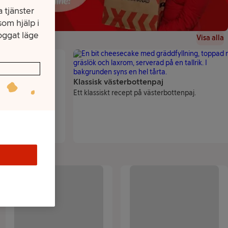
 tjänster
om hjälp i
oggat läge
Visa alla
Klassisk västerbottenpaj
Ett klassiskt recept på västerbottenpaj.