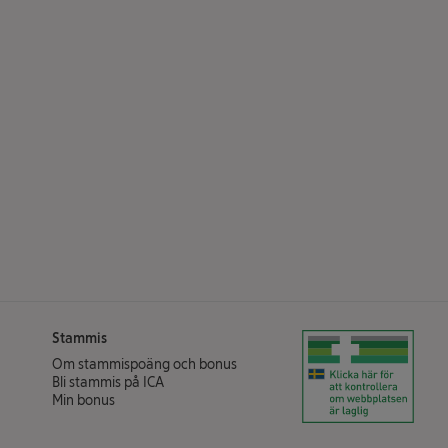
Stammis
Klicka för att verifiera
Om stammispoäng och bonus
Bli stammis på ICA
(öppnas i ett nytt fönster)
Min bonus
(öppnas i ett nytt fönster)