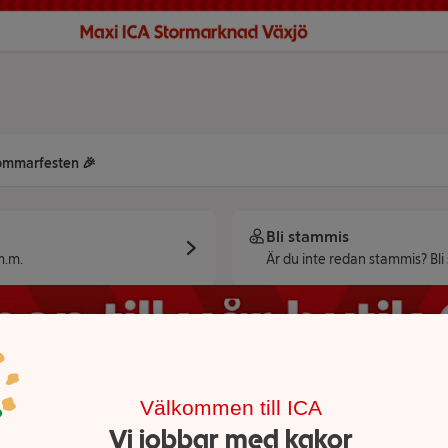
 sommarfesten 🎉
Bli stammis
m.m.
Är du inte redan stammis? Bli
Välkommen till ICA
Vi jobbar med kakor