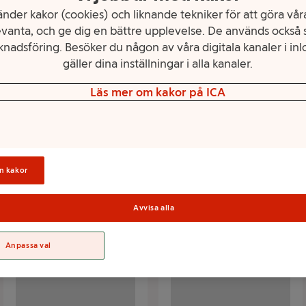
nder kakor (cookies) och liknande tekniker för att göra våra
vanta, och ge dig en bättre upplevelse. De används också s
nadsföring. Besöker du någon av våra digitala kanaler i inl
gäller dina inställningar i alla kanaler.
räftskivan
Enkla recept
Läs mer om kakor på ICA
ta tillbehör till kräftskivan, för det är
Krångla inte till det!
om gör det!
n kakor
Avvisa alla
Anpassa val