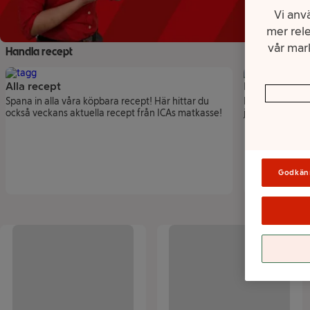
Vi anvä
mer rele
vår mark
Handla recept
Alla recept
Recept till k
Spana in alla våra köpbara recept! Här hittar du
Kolla in våra bäs
också veckans aktuella recept från ICAs matkasse!
ju tillbehören s
Godkän
Lista över produkter